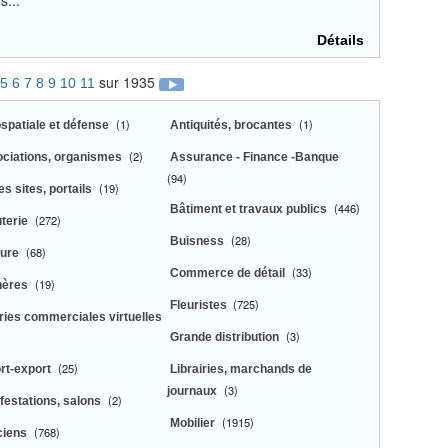
s...
Détails
sur 1935
5
6
7
8
9
10
11
(1)
(1)
spatiale et défense
Antiquités, brocantes
(2)
ciations, organismes
Assurance - Finance -Banque
(94)
(19)
s sites, portails
(446)
Bâtiment et travaux publics
(272)
uterie
(28)
Buisness
(68)
fure
(33)
Commerce de détail
(19)
hères
(725)
Fleuristes
ries commerciales virtuelles
(3)
Grande distribution
(25)
rt-export
Librairies, marchands de
(3)
journaux
(2)
festations, salons
(1915)
Mobilier
(768)
ciens