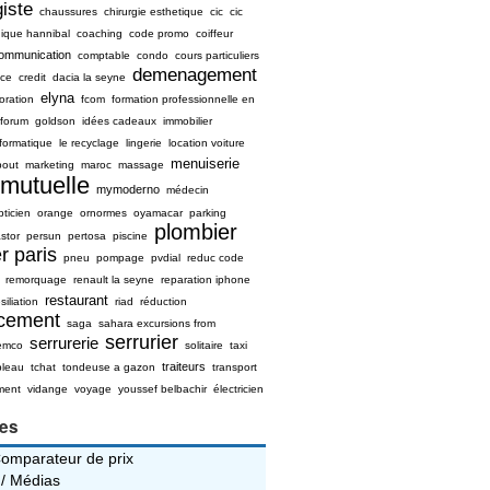
iste
chaussures
chirurgie esthetique
cic
cic
nique hannibal
coaching
code promo
coiffeur
ommunication
comptable
condo
cours particuliers
demenagement
ice
credit
dacia la seyne
elyna
oration
fcom
formation professionnelle en
forum
goldson
idées cadeaux
immobilier
nformatique
le recyclage
lingerie
location voiture
menuiserie
bout
marketing
maroc
massage
mutuelle
mymoderno
médecin
pticien
orange
ornormes
oyamacar
parking
plombier
stor
persun
pertosa
piscine
r paris
pneu
pompage
pvdial
reduc code
remorquage
renault la seyne
reparation iphone
restaurant
siliation
riad
réduction
ncement
saga
sahara excursions from
serrurier
serrurerie
emco
solitaire
taxi
traiteurs
bleau
tchat
tondeuse a gazon
transport
ment
vidange
voyage
youssef belbachir
électricien
ies
Comparateur de prix
 / Médias