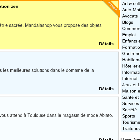
Art & cul
ation zen
Auto-Mo
Avocats
Blogs
étrie sacrée. Mandalashop vous propose des objets
Commerc
Emploi
Enfants 
Détails
Formati
Gastron
Habillem
Hôtelleri
s les meilleures solutions dans le domaine de la
Informat
Internet
Jeux et L
Détails
Maison e
Santé et
Services
Société
 vous attend à Toulouse dans le magasin de mode Abiato.
Sports
Tourism
Traiteurs