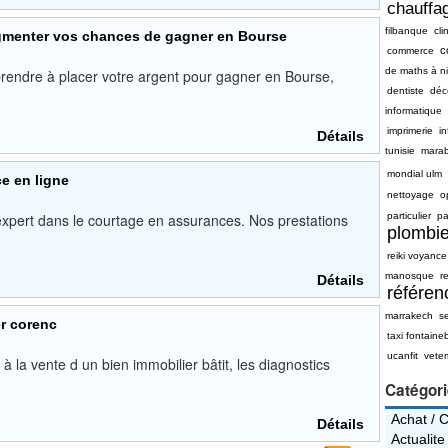
chauffag
filbanque
cli
gmenter vos chances de gagner en Bourse
c
commerce
de maths à n
prendre à placer votre argent pour gagner en Bourse,
dentiste
déc
informatique
imprimerie
i
Détails
tunisie
mara
mondial ulm
e en ligne
nettoyage
o
expert dans le courtage en assurances. Nos prestations
particulier
pa
plombie
reiki voyance
manosque
re
Détails
référe
marrakech
s
r corenc
taxi fontaine
ucanfit
vete
 la vente d un bien immobilier bâtit, les diagnostics
Catégor
Achat / 
Détails
Actualite