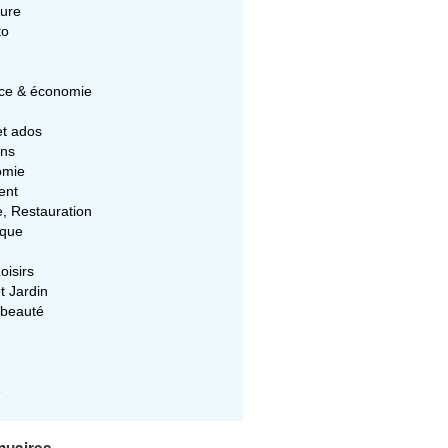
ture
to
e & économie
et ados
ons
omie
ent
e, Restauration
ique
oisirs
t Jardin
 beauté
e