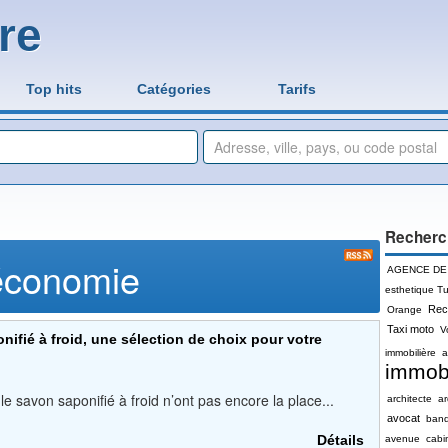
re
Top hits
Catégories
Tarifs
Recherc
économie
AGENCE DE
esthetique Tu
Rec
Orange
Taxi moto
V
ifié à froid, une sélection de choix pour votre
immobilière
a
immobi
le savon saponifié à froid n’ont pas encore la place...
architecte
a
avocat
ban
Détails
avenue
cabi