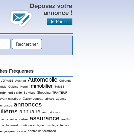
hes Fréquentes
Automobile
 VOYAGE
Auchan
Chirurgie
Immobilier
nisie
Cuisine
Hotel
JAMES
rutement santé
Shopping
Services
TRAITEUR
oyant marabout
Xavier peneau
abisco
agence
annonces
nnonces
lières
annuaire
annuaire sav
assurance
rdèche
artisanonline
audilo
que
batiment
boutique en ligne
bricolage
bébés
centre de formation
net jacquier
casino