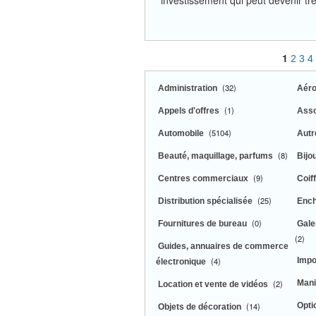
investissement qui peut devenir trè
1
2
3
4
(32)
Administration
Aéro
(1)
Appels d'offres
Asso
(5104)
Automobile
Autre
(8)
Beauté, maquillage, parfums
Bijo
(9)
Centres commerciaux
Coif
(25)
Distribution spécialisée
Enc
(0)
Fournitures de bureau
Gale
(2)
Guides, annuaires de commerce
(4)
Impo
électronique
(2)
Mani
Location et vente de vidéos
(14)
Opti
Objets de décoration