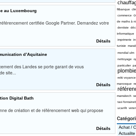
chauffag
filbanque
cli
le au Luxembourg
c
commerce
référencement certifiée Google Partner. Demandez votre
de maths à n
dentiste
déc
informatique
imprimerie
i
Détails
tunisie
mara
mondial ulm
munication d’Aquitaine
nettoyage
o
cement des Landes se porte garant de vous
particulier
pa
plombie
e site...
reiki voyance
manosque
re
Détails
référe
marrakech
s
ion Digital Bath
taxi fontaine
ucanfit
vete
ienne de création et de référencement web qui propose
Catégor
Achat / 
Détails
Actualite