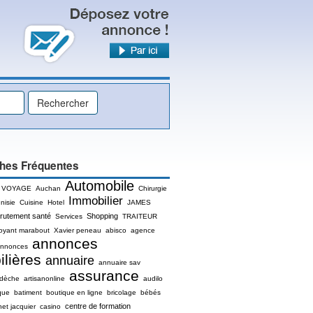
hes Fréquentes
Automobile
 VOYAGE
Auchan
Chirurgie
Immobilier
nisie
Cuisine
Hotel
JAMES
rutement santé
Shopping
Services
TRAITEUR
oyant marabout
Xavier peneau
abisco
agence
annonces
nnonces
lières
annuaire
annuaire sav
assurance
rdèche
artisanonline
audilo
que
batiment
boutique en ligne
bricolage
bébés
centre de formation
net jacquier
casino