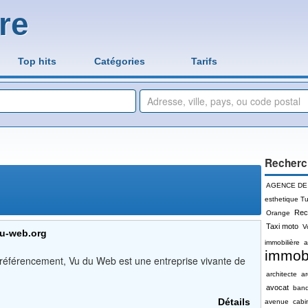
re
Top hits
Catégories
Tarifs
Recherc
AGENCE DE
esthetique Tu
Rec
Orange
Taxi moto
V
du-web.org
immobilière
a
immobi
référencement, Vu du Web est une entreprise vivante de
architecte
a
avocat
ban
Détails
avenue
cabi