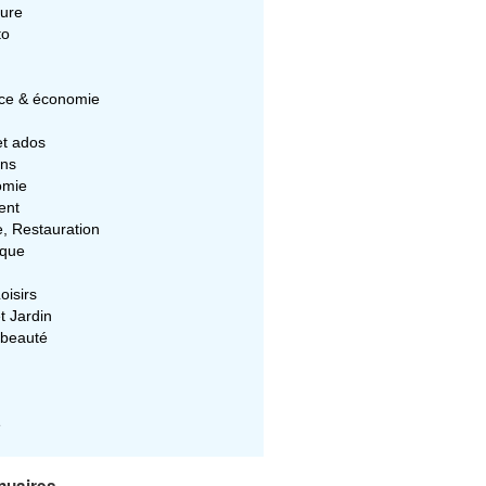
ture
to
e & économie
et ados
ons
omie
ent
e, Restauration
ique
oisirs
t Jardin
 beauté
e