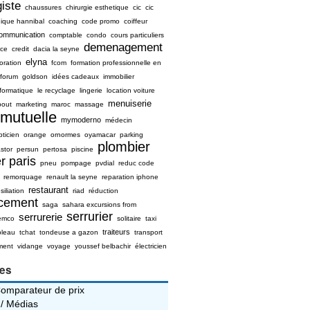
iste
chaussures
chirurgie esthetique
cic
cic
nique hannibal
coaching
code promo
coiffeur
ommunication
comptable
condo
cours particuliers
demenagement
ice
credit
dacia la seyne
elyna
oration
fcom
formation professionnelle en
forum
goldson
idées cadeaux
immobilier
nformatique
le recyclage
lingerie
location voiture
menuiserie
bout
marketing
maroc
massage
mutuelle
mymoderno
médecin
pticien
orange
ornormes
oyamacar
parking
plombier
stor
persun
pertosa
piscine
r paris
pneu
pompage
pvdial
reduc code
remorquage
renault la seyne
reparation iphone
restaurant
siliation
riad
réduction
ncement
saga
sahara excursions from
serrurier
serrurerie
emco
solitaire
taxi
traiteurs
bleau
tchat
tondeuse a gazon
transport
ment
vidange
voyage
youssef belbachir
électricien
ies
Comparateur de prix
 / Médias