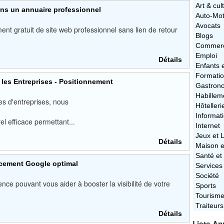
Art & cul
dans un annuaire professionnel
Auto-Mo
Avocats
ent gratuit de site web professionnel sans lien de retour
Blogs
Commerc
Emploi
Détails
Enfants 
Formati
es Entreprises - Positionnement
Gastron
Habillem
s d'entreprises, nous
Hôtelleri
Informat
l efficace permettant...
Internet
Jeux et L
Détails
Maison e
Santé et
ncement Google optimal
Services
Société
nce pouvant vous aider à booster la visibilité de votre
Sports
Tourism
Traiteurs
Détails