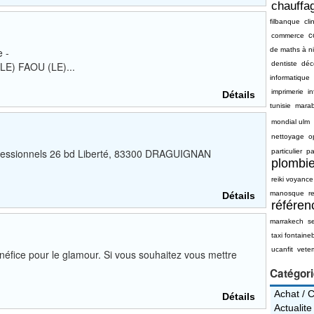
chauffag
filbanque
cli
c
commerce
 -
de maths à n
LE) FAOU (LE)...
dentiste
déc
informatique
imprimerie
i
Détails
tunisie
mara
mondial ulm
nettoyage
o
rofessionnels 26 bd Liberté, 83300 DRAGUIGNAN
particulier
pa
plombie
reiki voyance
manosque
re
Détails
référe
marrakech
s
taxi fontaine
ucanfit
vete
néfice pour le glamour. Si vous souhaitez vous mettre
Catégor
Achat / 
Détails
Actualite