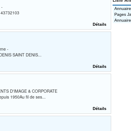
Liste An
 -
Annuaire
0143732103
Pages Ja
Annuaire
Détails
me -
 DENIS SAINT DENIS...
Détails
ENTS D'IMAGE & CORPORATE
puis 1950Au fil de ses...
Détails