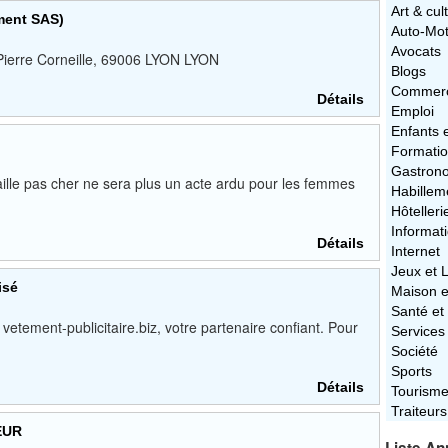
Art & cul
ement SAS)
Auto-Mo
Avocats
 Pierre Corneille, 69006 LYON LYON
Blogs
Commerc
Détails
Emploi
Enfants 
Formati
Gastron
ille pas cher ne sera plus un acte ardu pour les femmes
Habillem
Hôtelleri
Informat
Détails
Internet
Jeux et L
isé
Maison e
Santé et
etement-publicitaire.biz, votre partenaire confiant. Pour
Services
Société
Sports
Détails
Tourism
Traiteurs
EUR