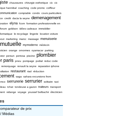
iste
chaussures
chirurgie esthetique
cic
cic
nique hannibal
coaching
code promo
coiffeur
ommunication
comptable
condo
cours particuliers
demenagement
ice
credit
dacia la seyne
elyna
oration
fcom
formation professionnelle en
forum
goldson
idées cadeaux
immobilier
nformatique
le recyclage
lingerie
location voiture
menuiserie
bout
marketing
maroc
massage
mutuelle
mymoderno
médecin
pticien
orange
ornormes
oyamacar
parking
plombier
stor
persun
pertosa
piscine
r paris
pneu
pompage
pvdial
reduc code
remorquage
renault la seyne
reparation iphone
restaurant
siliation
riad
réduction
ncement
saga
sahara excursions from
serrurier
serrurerie
emco
solitaire
taxi
traiteurs
bleau
tchat
tondeuse a gazon
transport
ment
vidange
voyage
youssef belbachir
électricien
ies
Comparateur de prix
 / Médias