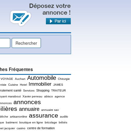
hes Fréquentes
Automobile
 VOYAGE
Auchan
Chirurgie
Immobilier
nisie
Cuisine
Hotel
JAMES
rutement santé
Shopping
Services
TRAITEUR
oyant marabout
Xavier peneau
abisco
agence
annonces
nnonces
lières
annuaire
annuaire sav
assurance
rdèche
artisanonline
audilo
que
batiment
boutique en ligne
bricolage
bébés
centre de formation
net jacquier
casino