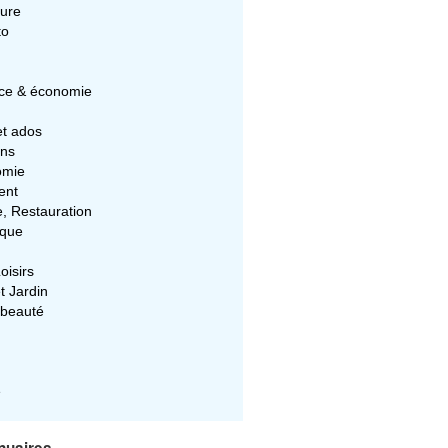
ture
to
e & économie
et ados
ons
omie
ent
e, Restauration
ique
oisirs
t Jardin
 beauté
e