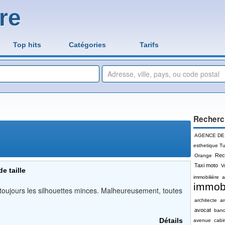
re
Top hits
Catégories
Tarifs
Recherc
AGENCE DE
esthetique Tu
Rec
Orange
Taxi moto
V
e taille
immobilière
a
immobi
t toujours les silhouettes minces. Malheureusement, toutes
architecte
a
avocat
ban
Détails
avenue
cabi