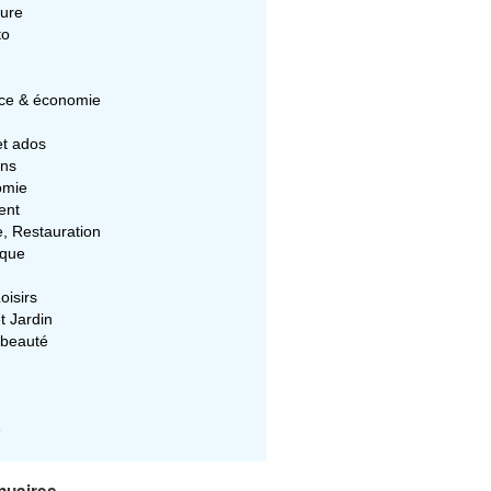
ture
to
e & économie
et ados
ons
omie
ent
e, Restauration
ique
oisirs
t Jardin
 beauté
e