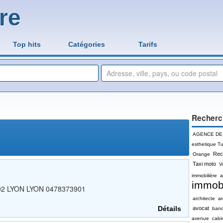
re
Top hits
Catégories
Tarifs
Recherc
AGENCE DE
esthetique Tu
Rec
Orange
Taxi moto
V
immobilière
a
immobi
69002 LYON LYON 0478373901
architecte
a
Détails
avocat
ban
avenue
cabi