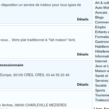
Art & cul
disposition un service de traiteur pour tous types de
Auto-Mo
Avocats
Blogs
Détails
Commerc
Emploi
Enfants 
Formati
s... Votre plat traditionnel & "fait maison" livré,
Gastron
Habillem
Hôtelleri
Détails
Informat
Internet
oncessionnaire
Jeux et L
Maison e
 bd Europe, 60100 CREIL CREIL 03 44 55 20 49
Santé et
Services
Détails
Société
Sports
Tourism
Traiteurs
67 av Arches, 08000 CHARLEVILLE MEZIERES