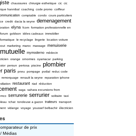
iste
chaussures
chirurgie esthetique
cic
cic
nique hannibal
coaching
code promo
coiffeur
ommunication
comptable
condo
cours particuliers
demenagement
ice
credit
dacia la seyne
elyna
oration
fcom
formation professionnelle en
forum
goldson
idées cadeaux
immobilier
nformatique
le recyclage
lingerie
location voiture
menuiserie
bout
marketing
maroc
massage
mutuelle
mymoderno
médecin
pticien
orange
ornormes
oyamacar
parking
plombier
stor
persun
pertosa
piscine
r paris
pneu
pompage
pvdial
reduc code
remorquage
renault la seyne
reparation iphone
restaurant
siliation
riad
réduction
ncement
saga
sahara excursions from
serrurier
serrurerie
emco
solitaire
taxi
traiteurs
bleau
tchat
tondeuse a gazon
transport
ment
vidange
voyage
youssef belbachir
électricien
ies
Comparateur de prix
 / Médias