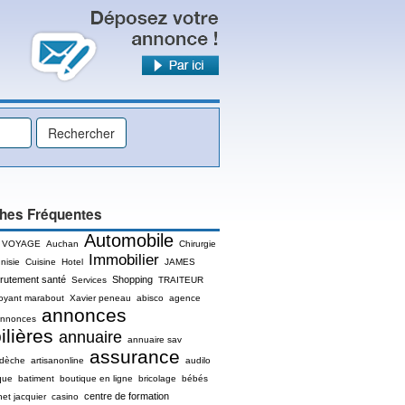
hes Fréquentes
Automobile
 VOYAGE
Auchan
Chirurgie
Immobilier
nisie
Cuisine
Hotel
JAMES
rutement santé
Shopping
Services
TRAITEUR
oyant marabout
Xavier peneau
abisco
agence
annonces
nnonces
lières
annuaire
annuaire sav
assurance
rdèche
artisanonline
audilo
que
batiment
boutique en ligne
bricolage
bébés
centre de formation
net jacquier
casino