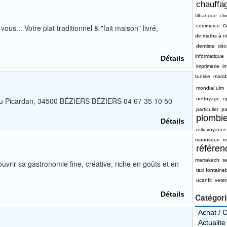
chauffag
filbanque
cli
c
s... Votre plat traditionnel & "fait maison" livré,
commerce
de maths à n
dentiste
déc
informatique
Détails
imprimerie
i
tunisie
mara
mondial ulm
 r du Picardan, 34500 BÉZIERS BÉZIERS 04 67 35 10 50
nettoyage
o
particulier
pa
plombie
Détails
reiki voyance
manosque
re
référe
marrakech
s
uvrir sa gastronomie fine, créative, riche en goûts et en
taxi fontaine
ucanfit
vete
Détails
Catégor
Achat / 
Actualite