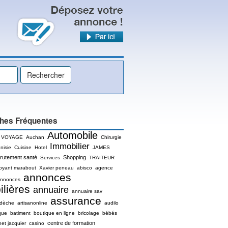
hes Fréquentes
Automobile
 VOYAGE
Auchan
Chirurgie
Immobilier
nisie
Cuisine
Hotel
JAMES
rutement santé
Shopping
Services
TRAITEUR
oyant marabout
Xavier peneau
abisco
agence
annonces
nnonces
lières
annuaire
annuaire sav
assurance
rdèche
artisanonline
audilo
que
batiment
boutique en ligne
bricolage
bébés
centre de formation
net jacquier
casino