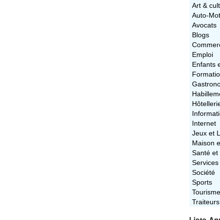
Art & cul
Auto-Mo
Avocats
Blogs
Commerc
Emploi
Enfants 
Formati
Gastron
Habillem
Hôtelleri
Informat
Internet
Jeux et L
Maison e
Santé et
Services
Société
Sports
Tourism
Traiteurs