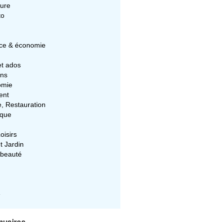
ture
to
e & économie
et ados
ons
omie
ent
e, Restauration
ique
oisirs
t Jardin
 beauté
e