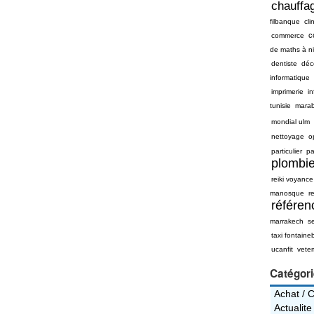
chauffag
filbanque
cli
c
commerce
de maths à n
dentiste
déc
informatique
imprimerie
i
tunisie
mara
mondial ulm
nettoyage
o
particulier
pa
plombie
reiki voyance
manosque
re
référe
marrakech
s
taxi fontaine
ucanfit
vete
Catégor
Achat / 
Actualite