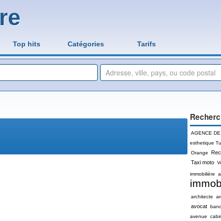
re
Top hits
Catégories
Tarifs
Recherc
AGENCE DE
esthetique Tu
Rec
Orange
Taxi moto
V
immobilière
a
immobi
architecte
a
avocat
ban
avenue
cabi