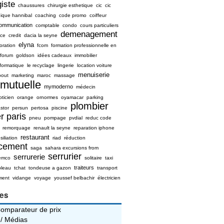
iste
chaussures
chirurgie esthetique
cic
cic
nique hannibal
coaching
code promo
coiffeur
ommunication
comptable
condo
cours particuliers
demenagement
ice
credit
dacia la seyne
elyna
oration
fcom
formation professionnelle en
forum
goldson
idées cadeaux
immobilier
nformatique
le recyclage
lingerie
location voiture
menuiserie
bout
marketing
maroc
massage
mutuelle
mymoderno
médecin
pticien
orange
ornormes
oyamacar
parking
plombier
stor
persun
pertosa
piscine
r paris
pneu
pompage
pvdial
reduc code
remorquage
renault la seyne
reparation iphone
restaurant
siliation
riad
réduction
ncement
saga
sahara excursions from
serrurier
serrurerie
emco
solitaire
taxi
traiteurs
bleau
tchat
tondeuse a gazon
transport
ment
vidange
voyage
youssef belbachir
électricien
ies
Comparateur de prix
 / Médias