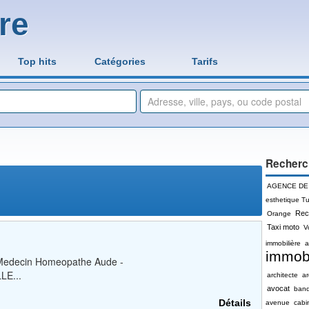
re
Top hits
Catégories
Tarifs
Recherc
AGENCE DE
esthetique Tu
Rec
Orange
Taxi moto
V
immobilière
a
immobi
Medecin Homeopathe Aude -
LE...
architecte
a
avocat
ban
Détails
avenue
cabi