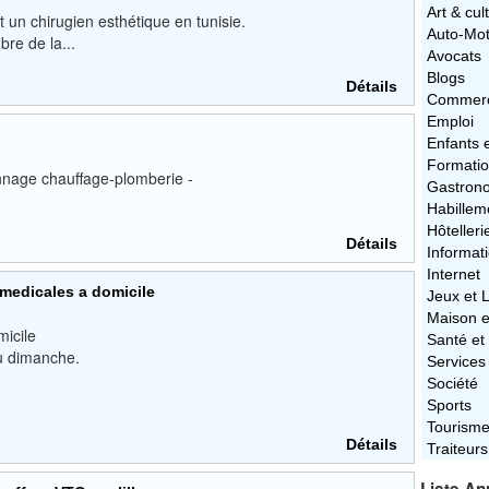
Art & cul
n chirugien esthétique en tunisie.
Auto-Mo
re de la...
Avocats
Blogs
Détails
Commerc
Emploi
Enfants 
Formati
nage chauffage-plomberie -
Gastron
Habillem
Hôtelleri
Détails
Informat
Internet
 medicales a domicile
Jeux et L
Maison e
icile
Santé et
u dimanche.
Services
Société
Sports
Tourism
Détails
Traiteurs