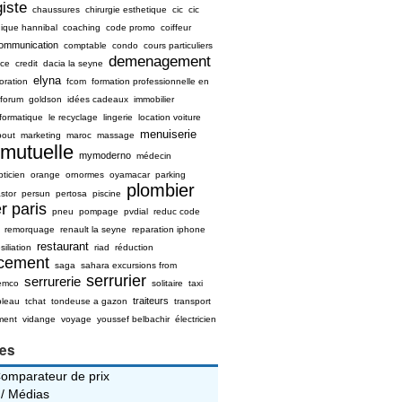
iste
chaussures
chirurgie esthetique
cic
cic
nique hannibal
coaching
code promo
coiffeur
ommunication
comptable
condo
cours particuliers
demenagement
ice
credit
dacia la seyne
elyna
oration
fcom
formation professionnelle en
forum
goldson
idées cadeaux
immobilier
nformatique
le recyclage
lingerie
location voiture
menuiserie
bout
marketing
maroc
massage
mutuelle
mymoderno
médecin
pticien
orange
ornormes
oyamacar
parking
plombier
stor
persun
pertosa
piscine
r paris
pneu
pompage
pvdial
reduc code
remorquage
renault la seyne
reparation iphone
restaurant
siliation
riad
réduction
ncement
saga
sahara excursions from
serrurier
serrurerie
emco
solitaire
taxi
traiteurs
bleau
tchat
tondeuse a gazon
transport
ment
vidange
voyage
youssef belbachir
électricien
ies
Comparateur de prix
 / Médias