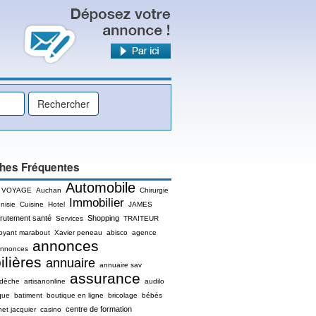
hes Fréquentes
Automobile
 VOYAGE
Auchan
Chirurgie
Immobilier
nisie
Cuisine
Hotel
JAMES
rutement santé
Shopping
Services
TRAITEUR
oyant marabout
Xavier peneau
abisco
agence
annonces
nnonces
lières
annuaire
annuaire sav
assurance
rdèche
artisanonline
audilo
que
batiment
boutique en ligne
bricolage
bébés
centre de formation
net jacquier
casino