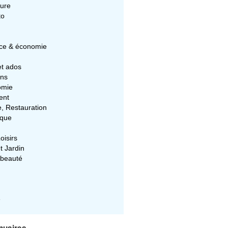
ture
to
e & économie
et ados
ons
omie
ent
e, Restauration
ique
oisirs
t Jardin
 beauté
e