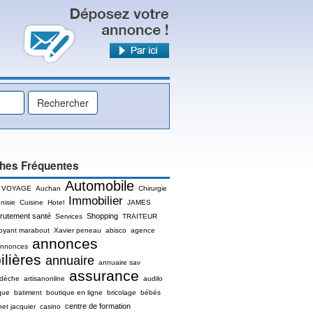
hes Fréquentes
Automobile
 VOYAGE
Auchan
Chirurgie
Immobilier
nisie
Cuisine
Hotel
JAMES
rutement santé
Shopping
Services
TRAITEUR
oyant marabout
Xavier peneau
abisco
agence
annonces
nnonces
lières
annuaire
annuaire sav
assurance
rdèche
artisanonline
audilo
que
batiment
boutique en ligne
bricolage
bébés
centre de formation
net jacquier
casino