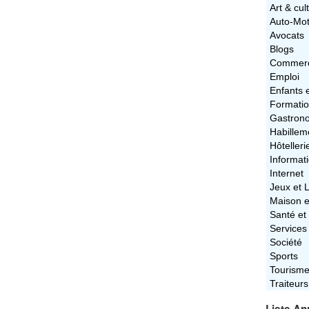
Art & cul
Auto-Mo
Avocats
Blogs
Commerc
Emploi
Enfants 
Formati
Gastron
Habillem
Hôtelleri
Informat
Internet
Jeux et L
Maison e
Santé et
Services
Société
Sports
Tourism
Traiteurs