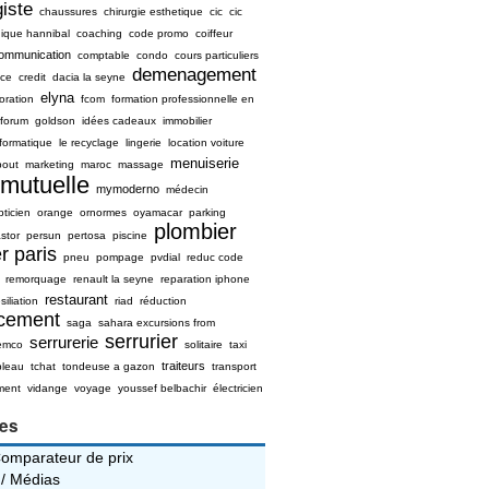
iste
chaussures
chirurgie esthetique
cic
cic
nique hannibal
coaching
code promo
coiffeur
ommunication
comptable
condo
cours particuliers
demenagement
ice
credit
dacia la seyne
elyna
oration
fcom
formation professionnelle en
forum
goldson
idées cadeaux
immobilier
nformatique
le recyclage
lingerie
location voiture
menuiserie
bout
marketing
maroc
massage
mutuelle
mymoderno
médecin
pticien
orange
ornormes
oyamacar
parking
plombier
stor
persun
pertosa
piscine
r paris
pneu
pompage
pvdial
reduc code
remorquage
renault la seyne
reparation iphone
restaurant
siliation
riad
réduction
ncement
saga
sahara excursions from
serrurier
serrurerie
emco
solitaire
taxi
traiteurs
bleau
tchat
tondeuse a gazon
transport
ment
vidange
voyage
youssef belbachir
électricien
ies
Comparateur de prix
 / Médias