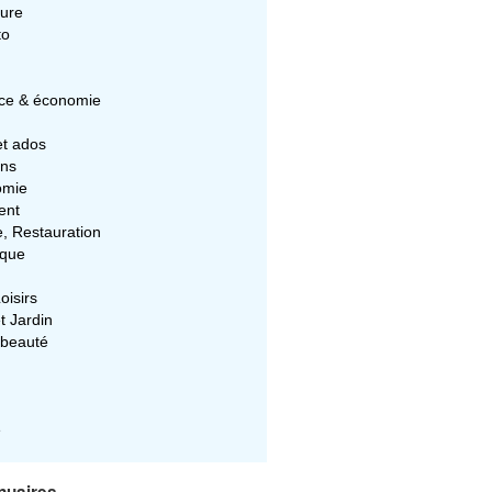
ture
to
e & économie
et ados
ons
omie
ent
e, Restauration
ique
oisirs
t Jardin
 beauté
e