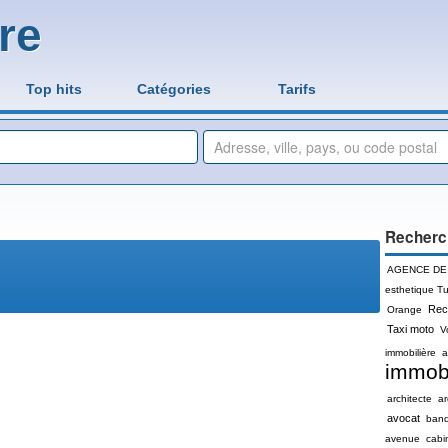
re
Top hits
Catégories
Tarifs
Recherc
AGENCE DE
esthetique Tu
Rec
Orange
Taxi moto
V
immobilière
a
immobi
architecte
a
avocat
ban
avenue
cabi