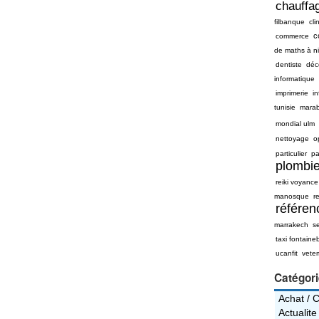
chauffag
filbanque
cli
c
commerce
de maths à n
dentiste
déc
informatique
imprimerie
i
tunisie
mara
mondial ulm
nettoyage
o
particulier
pa
plombie
reiki voyance
manosque
re
référe
marrakech
s
taxi fontaine
ucanfit
vete
Catégor
Achat / 
Actualite