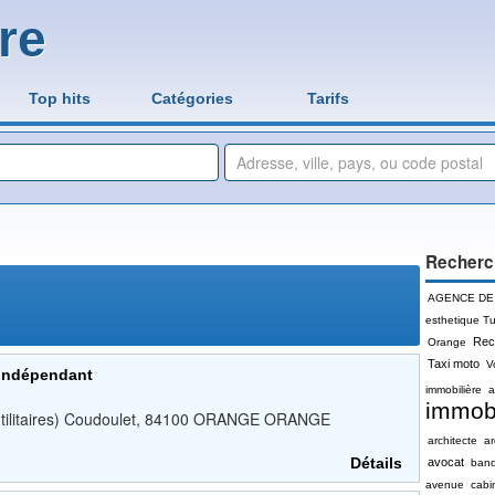
re
Top hits
Catégories
Tarifs
Recherc
AGENCE DE
esthetique Tu
Rec
Orange
Taxi moto
V
 indépendant
immobilière
a
immobi
, utilitaires) Coudoulet, 84100 ORANGE ORANGE
architecte
a
Détails
avocat
ban
avenue
cabi