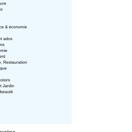
ture
to
e & économie
et ados
ons
omie
ent
e, Restauration
ique
oisirs
t Jardin
 beauté
e