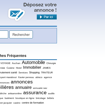
hes Fréquentes
Automobile
 VOYAGE
Auchan
Chirurgie
Immobilier
nisie
Cuisine
Hotel
JAMES
rutement santé
Shopping
Services
TRAITEUR
oyant marabout
Xavier peneau
abisco
agence
annonces
nnonces
lières
annuaire
annuaire sav
assurance
rdèche
artisanonline
audilo
que
batiment
boutique en ligne
bricolage
bébés
centre de formation
net jacquier
casino