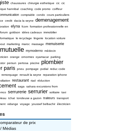
iste
chaussures
chirurgie esthetique
cic
cic
nique hannibal
coaching
code promo
coiffeur
ommunication
comptable
condo
cours particuliers
demenagement
ice
credit
dacia la seyne
elyna
oration
fcom
formation professionnelle en
forum
goldson
idées cadeaux
immobilier
nformatique
le recyclage
lingerie
location voiture
menuiserie
bout
marketing
maroc
massage
mutuelle
mymoderno
médecin
pticien
orange
ornormes
oyamacar
parking
plombier
stor
persun
pertosa
piscine
r paris
pneu
pompage
pvdial
reduc code
remorquage
renault la seyne
reparation iphone
restaurant
siliation
riad
réduction
ncement
saga
sahara excursions from
serrurier
serrurerie
emco
solitaire
taxi
traiteurs
bleau
tchat
tondeuse a gazon
transport
ment
vidange
voyage
youssef belbachir
électricien
ies
Comparateur de prix
 / Médias