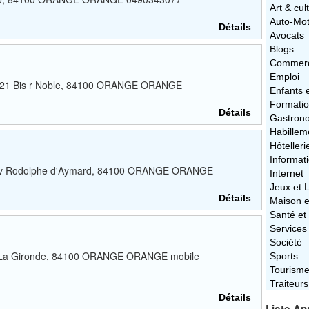
Art & cul
Auto-Mo
Détails
Avocats
Blogs
Commerc
Emploi
au 21 Bis r Noble, 84100 ORANGE ORANGE
Enfants 
Formati
Détails
Gastron
Habillem
Hôtelleri
Informat
76 av Rodolphe d'Aymard, 84100 ORANGE ORANGE
Internet
Jeux et L
Détails
Maison e
Santé et
Services
Société
tion La Gironde, 84100 ORANGE ORANGE mobile
Sports
Tourism
Traiteurs
Détails