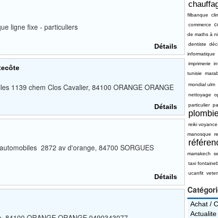
chauffag
filbanque
cli
c
 ligne fixe - particuliers
commerce
de maths à n
dentiste
déc
Détails
informatique
imprimerie
i
tecôte
tunisie
mara
mondial ulm
iles 1139 chem Clos Cavalier, 84100 ORANGE ORANGE
nettoyage
o
particulier
pa
Détails
plombie
reiki voyance
manosque
re
référe
r automobiles 2872 av d'orange, 84700 SORGUES
marrakech
s
taxi fontaine
ucanfit
vete
Détails
Catégor
Achat / 
Actualite
r Hugo, 84100 ORANGE ORANGE 0490343077