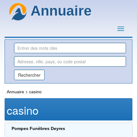
Annuaire
>
Annuaire
casino
casino
Pompes Funèbres Deyres