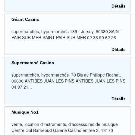
Détails
Géant Casino
supermarchés, hypermarchés 189 r Jersey, 50380 SAINT
PAIR SUR MER SAINT PAIR SUR MER 02 33 90 62 26
Détails
Supermarché Casino
supermarchés, hypermarchés 70 Bis av Philippe Rochat,
06600 ANTIBES JUAN LES PINS ANTIBES JUAN LES PINS
04 97 21...
Détails
Musique No1
vente, location d'instruments, d'accessoires de musique
Centre cial Barnéoud Galerie Casino entrée 3, 13170