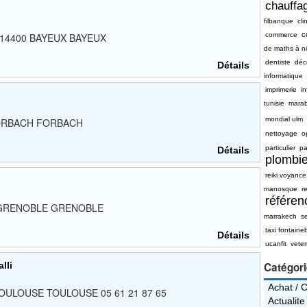
chauffag
filbanque
cli
c
tin, 14400 BAYEUX BAYEUX
commerce
de maths à n
dentiste
déc
Détails
informatique
imprimerie
i
tunisie
mara
mondial ulm
0 FORBACH FORBACH
nettoyage
o
particulier
pa
Détails
plombie
reiki voyance
manosque
re
référe
000 GRENOBLE GRENOBLE
marrakech
s
taxi fontaine
Détails
ucanfit
vete
lli
Catégor
Achat / 
00 TOULOUSE TOULOUSE 05 61 21 87 65
Actualite