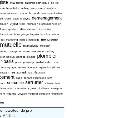
iste
chaussures
chirurgie esthetique
cic
cic
nique hannibal
coaching
code promo
coiffeur
ommunication
comptable
condo
cours particuliers
demenagement
ice
credit
dacia la seyne
elyna
oration
fcom
formation professionnelle en
forum
goldson
idées cadeaux
immobilier
nformatique
le recyclage
lingerie
location voiture
menuiserie
bout
marketing
maroc
massage
mutuelle
mymoderno
médecin
pticien
orange
ornormes
oyamacar
parking
plombier
stor
persun
pertosa
piscine
r paris
pneu
pompage
pvdial
reduc code
remorquage
renault la seyne
reparation iphone
restaurant
siliation
riad
réduction
ncement
saga
sahara excursions from
serrurier
serrurerie
emco
solitaire
taxi
traiteurs
bleau
tchat
tondeuse a gazon
transport
ment
vidange
voyage
youssef belbachir
électricien
ies
Comparateur de prix
 / Médias