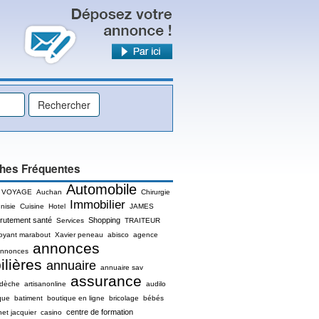
hes Fréquentes
Automobile
 VOYAGE
Auchan
Chirurgie
Immobilier
nisie
Cuisine
Hotel
JAMES
rutement santé
Shopping
Services
TRAITEUR
oyant marabout
Xavier peneau
abisco
agence
annonces
nnonces
lières
annuaire
annuaire sav
assurance
rdèche
artisanonline
audilo
que
batiment
boutique en ligne
bricolage
bébés
centre de formation
net jacquier
casino