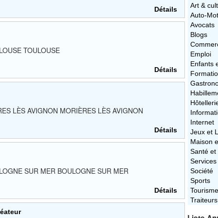
Art & cul
Détails
Auto-Mo
Avocats
Blogs
Commerc
TOULOUSE TOULOUSE
Emploi
Enfants 
Détails
Formati
Gastron
Habillem
Hôtelleri
RIÈRES LÈS AVIGNON MORIÈRES LÈS AVIGNON
Informat
Internet
Détails
Jeux et L
Maison e
Santé et
Services
0 BOULOGNE SUR MER BOULOGNE SUR MER
Société
Sports
Détails
Tourism
Traiteurs
réateur