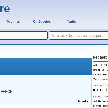
re
Top hits
Catégories
Tarifs
Recherc
AGENCE DE
esthetique Tu
Rec
Orange
Taxi moto
V
immobilière
a
immobi
ON EVRON
architecte
a
Détails
avocat
ban
avenue
cabi