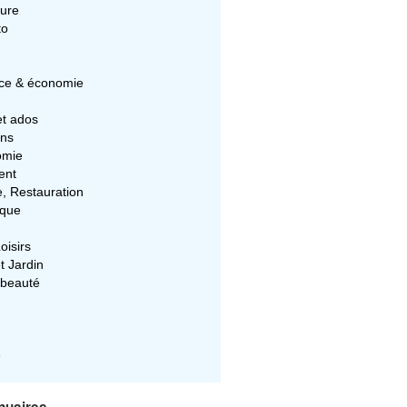
ture
to
e & économie
et ados
ons
omie
ent
e, Restauration
ique
oisirs
t Jardin
 beauté
e