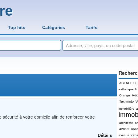
re
Top hits
Catégories
Tarifs
Recherc
AGENCE DE
esthetique Tu
Rec
Orange
Taxi moto
V
immobilière
a
immobi
 sécurité à votre domicile afin de renforcer votre
architecte
a
avocat
ban
Détails
avenue
cabi