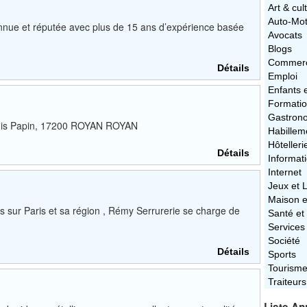
Art & cul
Auto-Mo
connue et réputée avec plus de 15 ans d’expérience basée
Avocats
Blogs
Commerc
Détails
Emploi
Enfants 
Formati
Gastron
enis Papin, 17200 ROYAN ROYAN
Habillem
Hôtelleri
Détails
Informat
Internet
Jeux et L
Maison e
s sur Paris et sa région , Rémy Serrurerie se charge de
Santé et
Services
Société
Détails
Sports
Tourism
Traiteurs