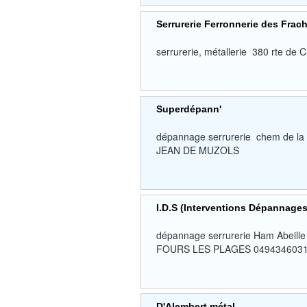
Serrurerie Ferronnerie des Frach
serrurerie, métallerie 380 rte d
Superdépann'
dépannage serrurerie chem de l
JEAN DE MUZOLS
I.D.S (Interventions Dépannages
dépannage serrurerie Ham Abeil
FOURS LES PLAGES 049434603
D'Alembert métal