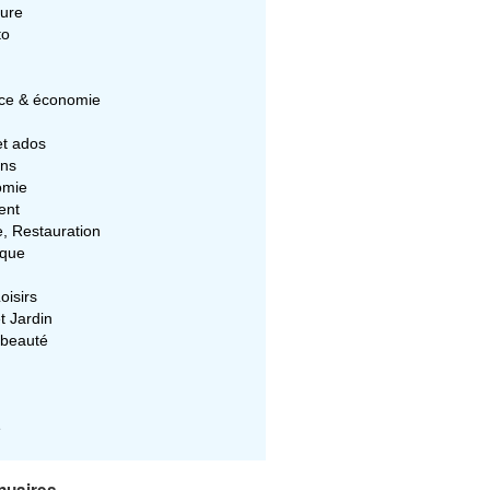
ture
to
e & économie
et ados
ons
omie
ent
e, Restauration
ique
oisirs
t Jardin
 beauté
e