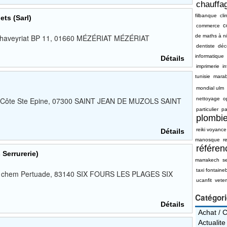
chauffag
filbanque
cli
ets (Sarl)
c
commerce
e Chaveyriat BP 11, 01660 MÉZÉRIAT MÉZÉRIAT
de maths à n
dentiste
déc
informatique
Détails
imprimerie
i
tunisie
mara
mondial ulm
a Côte Ste Epine, 07300 SAINT JEAN DE MUZOLS SAINT
nettoyage
o
particulier
pa
plombie
reiki voyance
Détails
manosque
re
référe
 Serrurerie)
marrakech
s
taxi fontaine
le chem Pertuade, 83140 SIX FOURS LES PLAGES SIX
ucanfit
vete
1
Catégor
Détails
Achat / 
Actualite