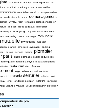
iste
chaussures
chirurgie esthetique
cic
cic
nique hannibal
coaching
code promo
coiffeur
ommunication
comptable
condo
cours particuliers
demenagement
ice
credit
dacia la seyne
elyna
oration
fcom
formation professionnelle en
forum
goldson
idées cadeaux
immobilier
nformatique
le recyclage
lingerie
location voiture
menuiserie
bout
marketing
maroc
massage
mutuelle
mymoderno
médecin
pticien
orange
ornormes
oyamacar
parking
plombier
stor
persun
pertosa
piscine
r paris
pneu
pompage
pvdial
reduc code
remorquage
renault la seyne
reparation iphone
restaurant
siliation
riad
réduction
ncement
saga
sahara excursions from
serrurier
serrurerie
emco
solitaire
taxi
traiteurs
bleau
tchat
tondeuse a gazon
transport
ment
vidange
voyage
youssef belbachir
électricien
ies
Comparateur de prix
 / Médias