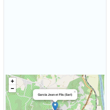
+
−
×
Garcia Jean et Fils (Sarl)