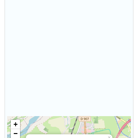
+
−
×