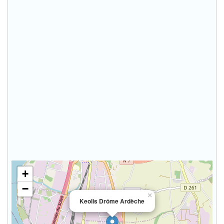
+
−
×
Keolis Drôme Ardèche