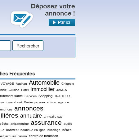
hes Fréquentes
Automobile
 VOYAGE
Auchan
Chirurgie
Immobilier
nisie
Cuisine
Hotel
JAMES
rutement santé
Shopping
Services
TRAITEUR
oyant marabout
Xavier peneau
abisco
agence
annonces
nnonces
lières
annuaire
annuaire sav
assurance
rdèche
artisanonline
audilo
que
batiment
boutique en ligne
bricolage
bébés
centre de formation
net jacquier
casino