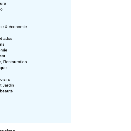
ture
to
e & économie
et ados
ons
omie
ent
e, Restauration
ique
oisirs
t Jardin
 beauté
e