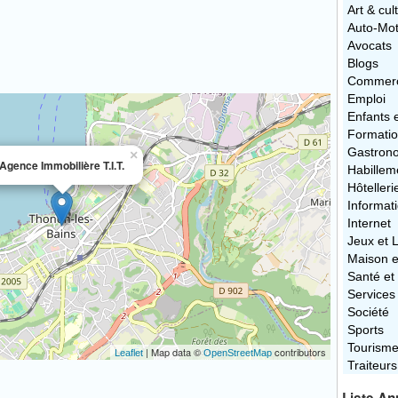
Art & cul
Auto-Mo
Avocats
Blogs
Commerc
Emploi
Enfants 
Formati
Gastron
×
Agence Immobilière T.I.T.
Habillem
Hôtelleri
Informat
Internet
Jeux et L
Maison e
Santé et
Services
Société
Sports
Tourism
| Map data ©
contributors
Leaflet
OpenStreetMap
Traiteurs