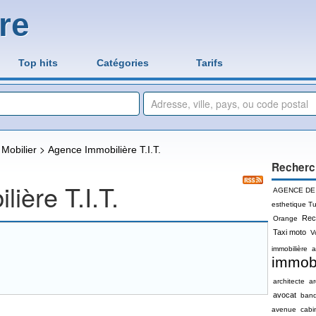
re
Top hits
Catégories
Tarifs
>
>
Mobilier
Agence Immobilière T.I.T.
Recherc
ière T.I.T.
AGENCE DE
esthetique Tu
Rec
Orange
Taxi moto
V
immobilière
a
immobi
architecte
a
avocat
ban
avenue
cabi