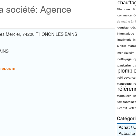
chauffag
la société: Agence
filbanque
cli
c
commerce
de maths à n
dentiste
déc
Jules Mercier, 74200 THONON LES BAINS
informatique
imprimerie
i
tunisie
mara
AINS
mondial ulm
nettoyage
o
particulier
pa
ier.com
plombie
reiki voyance
manosque
re
référe
marrakech
s
taxi fontaine
ucanfit
vete
Catégor
Achat / 
Actualite