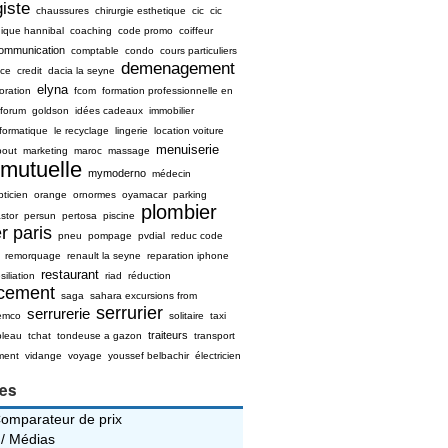
iste
chaussures
chirurgie esthetique
cic
cic
nique hannibal
coaching
code promo
coiffeur
ommunication
comptable
condo
cours particuliers
demenagement
ice
credit
dacia la seyne
elyna
oration
fcom
formation professionnelle en
forum
goldson
idées cadeaux
immobilier
nformatique
le recyclage
lingerie
location voiture
menuiserie
bout
marketing
maroc
massage
mutuelle
mymoderno
médecin
pticien
orange
ornormes
oyamacar
parking
plombier
stor
persun
pertosa
piscine
r paris
pneu
pompage
pvdial
reduc code
remorquage
renault la seyne
reparation iphone
restaurant
siliation
riad
réduction
ncement
saga
sahara excursions from
serrurier
serrurerie
emco
solitaire
taxi
traiteurs
bleau
tchat
tondeuse a gazon
transport
ment
vidange
voyage
youssef belbachir
électricien
ies
Comparateur de prix
 / Médias