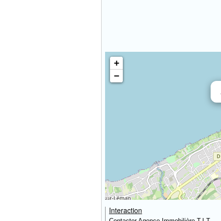
+
−
Interaction