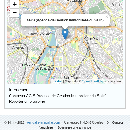
+
−
×
AGIS (Agence de Gestion Immobiliere du Salin)
| Map data ©
contributors
Leaflet
OpenStreetMap
Interaction
Contacter AGIS (Agence de Gestion Immobiliere du Salin)
Reporter un problème
© 2011 - 2026
Generated in 0.018 Queries: 10
Annuaire-annuaire.com
Contact
Newsletter
Soumettre une annonce