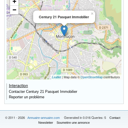
+
−
×
Century 21 Pasquet Immobilier
| Map data ©
contributors
Leaflet
OpenStreetMap
Interaction
Contacter Century 21 Pasquet Immobilier
Reporter un problème
© 2011 - 2026
Generated in 0.016 Queries: 5
Annuaire-annuaire.com
Contact
Newsletter
Soumettre une annonce