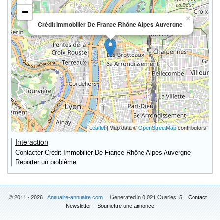
−
×
Crédit Immobilier De France Rhône Alpes Auvergne
| Map data ©
contributors
Leaflet
OpenStreetMap
Interaction
Contacter Crédit Immobilier De France Rhône Alpes Auvergne
Reporter un problème
© 2011 - 2026
Generated in 0.021 Queries: 5
Annuaire-annuaire.com
Contact
Newsletter
Soumettre une annonce