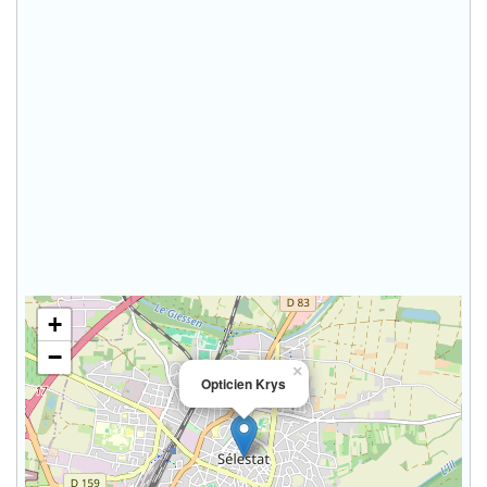
+
−
×
Opticien Krys