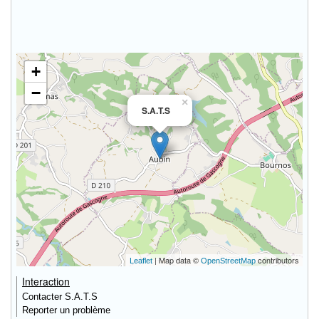
+
−
×
S.A.T.S
| Map data ©
contributors
Leaflet
OpenStreetMap
Interaction
Contacter S.A.T.S
Reporter un problème