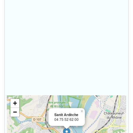
+
−
×
Sanit Ardèche
04 75 52 62 00