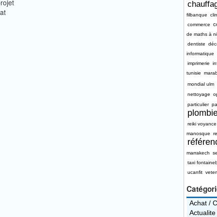
rojet
chauffag
at
filbanque
cli
c
commerce
de maths à n
dentiste
déc
informatique
imprimerie
i
tunisie
mara
mondial ulm
nettoyage
o
particulier
pa
plombie
reiki voyance
manosque
re
référe
marrakech
s
taxi fontaine
ucanfit
vete
Catégor
Achat / 
Actualite