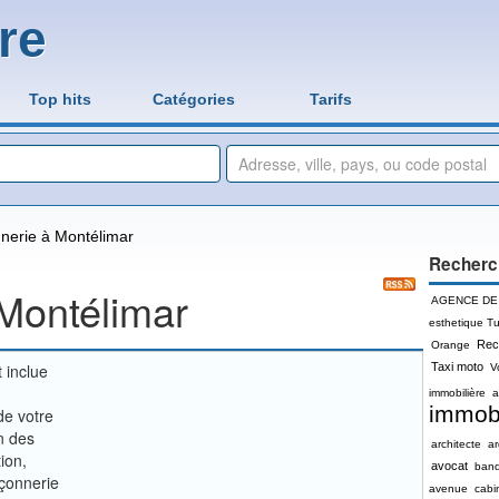
re
Top hits
Catégories
Tarifs
nerie à Montélimar
Recherc
Montélimar
AGENCE DE
esthetique Tu
Rec
Orange
 inclue
Taxi moto
V
immobilière
a
immobi
de votre
un des
architecte
a
ion,
avocat
ban
çonnerie
avenue
cabi