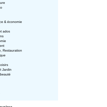
ture
to
e & économie
et ados
ons
omie
ent
e, Restauration
ique
oisirs
t Jardin
 beauté
e