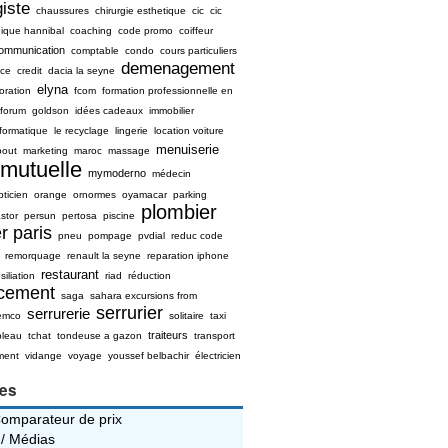
iste
chaussures
chirurgie esthetique
cic
cic
nique hannibal
coaching
code promo
coiffeur
ommunication
comptable
condo
cours particuliers
demenagement
ice
credit
dacia la seyne
elyna
oration
fcom
formation professionnelle en
forum
goldson
idées cadeaux
immobilier
nformatique
le recyclage
lingerie
location voiture
menuiserie
bout
marketing
maroc
massage
mutuelle
mymoderno
médecin
pticien
orange
ornormes
oyamacar
parking
plombier
stor
persun
pertosa
piscine
r paris
pneu
pompage
pvdial
reduc code
remorquage
renault la seyne
reparation iphone
restaurant
siliation
riad
réduction
ncement
saga
sahara excursions from
serrurier
serrurerie
emco
solitaire
taxi
traiteurs
bleau
tchat
tondeuse a gazon
transport
ment
vidange
voyage
youssef belbachir
électricien
ies
Comparateur de prix
 / Médias