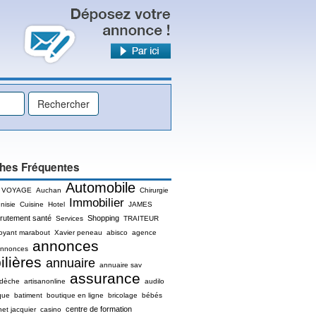
hes Fréquentes
Automobile
 VOYAGE
Auchan
Chirurgie
Immobilier
nisie
Cuisine
Hotel
JAMES
rutement santé
Shopping
Services
TRAITEUR
oyant marabout
Xavier peneau
abisco
agence
annonces
nnonces
lières
annuaire
annuaire sav
assurance
rdèche
artisanonline
audilo
que
batiment
boutique en ligne
bricolage
bébés
centre de formation
net jacquier
casino