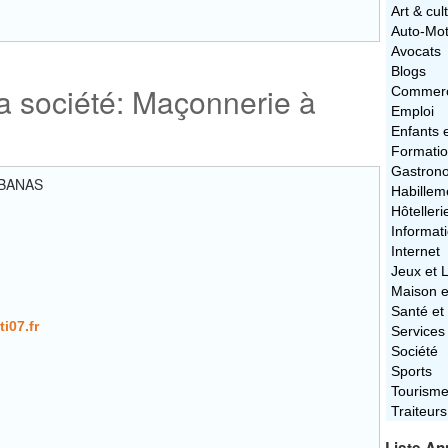
Art & cul
Auto-Mo
Avocats
Blogs
la société: Maçonnerie à
Commerc
Emploi
Enfants 
Formati
Gastron
BANAS
Habillem
Hôtelleri
Informat
Internet
Jeux et L
Maison e
Santé et
i07.fr
Services
Société
Sports
Tourism
Traiteurs