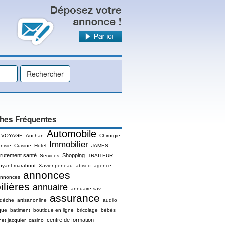
hes Fréquentes
Automobile
 VOYAGE
Auchan
Chirurgie
Immobilier
nisie
Cuisine
Hotel
JAMES
rutement santé
Shopping
Services
TRAITEUR
oyant marabout
Xavier peneau
abisco
agence
annonces
nnonces
lières
annuaire
annuaire sav
assurance
rdèche
artisanonline
audilo
que
batiment
boutique en ligne
bricolage
bébés
centre de formation
net jacquier
casino