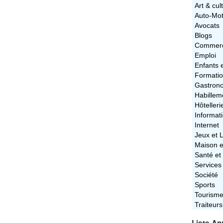
Art & cul
Auto-Mo
Avocats
Blogs
Commerc
Emploi
Enfants 
Formati
Gastron
Habillem
Hôtelleri
Informat
Internet
Jeux et L
Maison e
Santé et
Services
Société
Sports
Tourism
Traiteurs