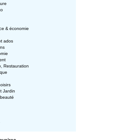
ture
to
e & économie
et ados
ons
omie
ent
e, Restauration
ique
oisirs
t Jardin
 beauté
e