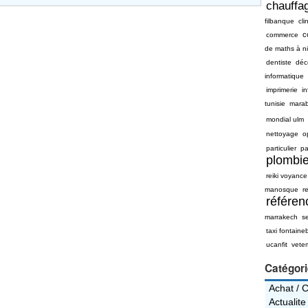
chauffag
filbanque
cli
c
commerce
de maths à n
dentiste
déc
informatique
imprimerie
i
tunisie
mara
mondial ulm
nettoyage
o
particulier
pa
plombie
reiki voyance
manosque
re
référe
marrakech
s
taxi fontaine
ucanfit
vete
Catégor
Achat / 
Actualite