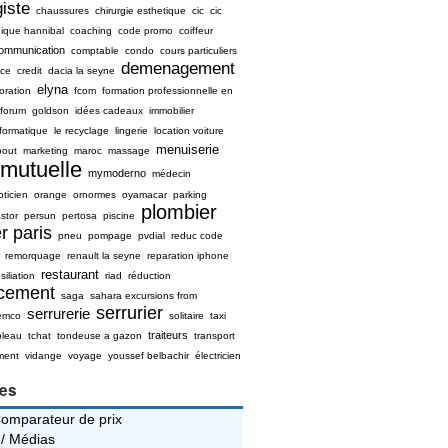
iste
chaussures
chirurgie esthetique
cic
cic
nique hannibal
coaching
code promo
coiffeur
ommunication
comptable
condo
cours particuliers
demenagement
ice
credit
dacia la seyne
elyna
oration
fcom
formation professionnelle en
forum
goldson
idées cadeaux
immobilier
nformatique
le recyclage
lingerie
location voiture
menuiserie
bout
marketing
maroc
massage
mutuelle
mymoderno
médecin
pticien
orange
ornormes
oyamacar
parking
plombier
stor
persun
pertosa
piscine
r paris
pneu
pompage
pvdial
reduc code
remorquage
renault la seyne
reparation iphone
restaurant
siliation
riad
réduction
ncement
saga
sahara excursions from
serrurier
serrurerie
emco
solitaire
taxi
traiteurs
bleau
tchat
tondeuse a gazon
transport
ment
vidange
voyage
youssef belbachir
électricien
ies
Comparateur de prix
 / Médias