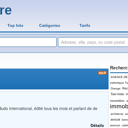
re
Top hits
Catégories
Tarifs
Recherc
AGENCE DE
esthetique Tu
Rec
Orange
Taxi moto
V
immobilière
a
immobi
udo International, édité tous les mois et parlant de de
architecte
a
avocat
ban
Détails
avenue
cabi