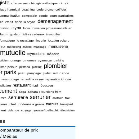
iste
chaussures
chirurgie esthetique
cic
cic
nique hannibal
coaching
code promo
coiffeur
ommunication
comptable
condo
cours particuliers
demenagement
ice
credit
dacia la seyne
elyna
oration
fcom
formation professionnelle en
forum
goldson
idées cadeaux
immobilier
nformatique
le recyclage
lingerie
location voiture
menuiserie
bout
marketing
maroc
massage
mutuelle
mymoderno
médecin
pticien
orange
ornormes
oyamacar
parking
plombier
stor
persun
pertosa
piscine
r paris
pneu
pompage
pvdial
reduc code
remorquage
renault la seyne
reparation iphone
restaurant
siliation
riad
réduction
ncement
saga
sahara excursions from
serrurier
serrurerie
emco
solitaire
taxi
traiteurs
bleau
tchat
tondeuse a gazon
transport
ment
vidange
voyage
youssef belbachir
électricien
ies
Comparateur de prix
 / Médias