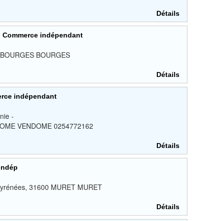
Détails
d Commerce indépendant
000 BOURGES BOURGES
Détails
erce indépendant
nie -
ENDOME VENDOME 0254772162
Détails
indép
v Pyrénées, 31600 MURET MURET
Détails