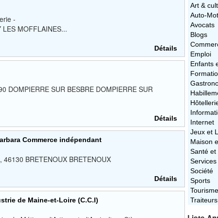
Art & cul
Auto-Mo
erie -
Avocats
OY LES MOFFLAINES...
Blogs
Commerc
Détails
Emploi
Enfants 
Formati
Gastron
03290 DOMPIERRE SUR BESBRE DOMPIERRE SUR
Habillem
Hôtelleri
Informat
Détails
Internet
Jeux et L
 Barbara Commerce indépendant
Maison e
Santé et
ation, 46130 BRETENOUX BRETENOUX
Services
Société
Détails
Sports
Tourism
rie de Maine-et-Loire (C.C.I)
Traiteurs