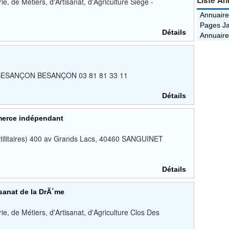
Liste An
 de Métiers, d'Artisanat, d'Agriculture Siège -
Annuaire
Pages Ja
Détails
Annuaire
00 BESANÇON BESANÇON 03 81 81 33 11
Détails
merce indépendant
 utilitaires) 400 av Grands Lacs, 40460 SANGUINET
Détails
isanat de la DrÃ´me
, de Métiers, d'Artisanat, d'Agriculture Clos Des