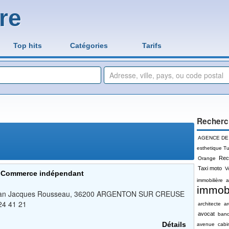
re
Top hits
Catégories
Tarifs
Recherc
AGENCE DE
esthetique Tu
Rec
Orange
Taxi moto
V
) Commerce indépendant
immobilière
a
immobi
r Jean Jacques Rousseau, 36200 ARGENTON SUR CREUSE
4 41 21
architecte
a
avocat
ban
Détails
avenue
cabi