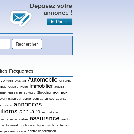
hes Fréquentes
Automobile
 VOYAGE
Auchan
Chirurgie
Immobilier
nisie
Cuisine
Hotel
JAMES
rutement santé
Shopping
Services
TRAITEUR
oyant marabout
Xavier peneau
abisco
agence
annonces
nnonces
lières
annuaire
annuaire sav
assurance
rdèche
artisanonline
audilo
que
batiment
boutique en ligne
bricolage
bébés
centre de formation
net jacquier
casino