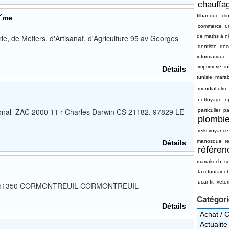
chauffag
filbanque
cli
Ã´me
c
commerce
, de Métiers, d'Artisanat, d'Agriculture 95 av Georges
de maths à n
dentiste
déc
informatique
imprimerie
i
Détails
tunisie
mara
mondial ulm
nettoyage
o
ional ZAC 2000 11 r Charles Darwin CS 21182, 97829 LE
particulier
pa
plombie
reiki voyance
manosque
re
Détails
référe
marrakech
s
taxi fontaine
ucanfit
vete
rce, 51350 CORMONTREUIL CORMONTREUIL
Catégor
Détails
Achat / 
Actualite