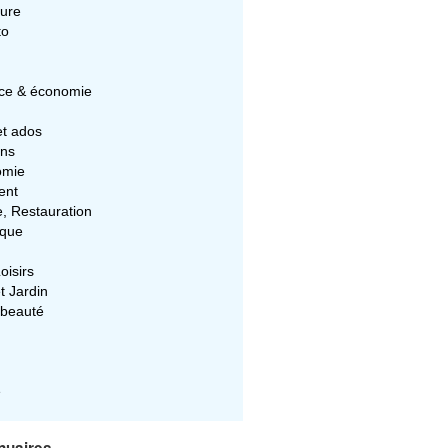
ture
to
e & économie
et ados
ons
omie
ent
e, Restauration
ique
oisirs
t Jardin
 beauté
e