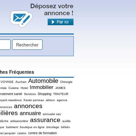
hes Fréquentes
Automobile
 VOYAGE
Auchan
Chirurgie
Immobilier
nisie
Cuisine
Hotel
JAMES
rutement santé
Shopping
Services
TRAITEUR
oyant marabout
Xavier peneau
abisco
agence
annonces
nnonces
lières
annuaire
annuaire sav
assurance
rdèche
artisanonline
audilo
que
batiment
boutique en ligne
bricolage
bébés
centre de formation
net jacquier
casino