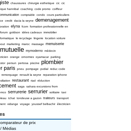
iste
chaussures
chirurgie esthetique
cic
cic
nique hannibal
coaching
code promo
coiffeur
ommunication
comptable
condo
cours particuliers
demenagement
ice
credit
dacia la seyne
elyna
oration
fcom
formation professionnelle en
forum
goldson
idées cadeaux
immobilier
nformatique
le recyclage
lingerie
location voiture
menuiserie
bout
marketing
maroc
massage
mutuelle
mymoderno
médecin
pticien
orange
ornormes
oyamacar
parking
plombier
stor
persun
pertosa
piscine
r paris
pneu
pompage
pvdial
reduc code
remorquage
renault la seyne
reparation iphone
restaurant
siliation
riad
réduction
ncement
saga
sahara excursions from
serrurier
serrurerie
emco
solitaire
taxi
traiteurs
bleau
tchat
tondeuse a gazon
transport
ment
vidange
voyage
youssef belbachir
électricien
ies
Comparateur de prix
 / Médias