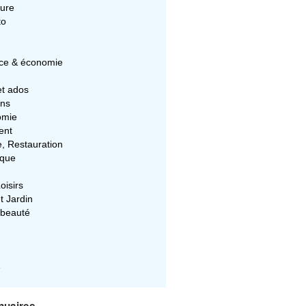
ture
to
e & économie
et ados
ons
omie
ent
e, Restauration
ique
oisirs
t Jardin
 beauté
e