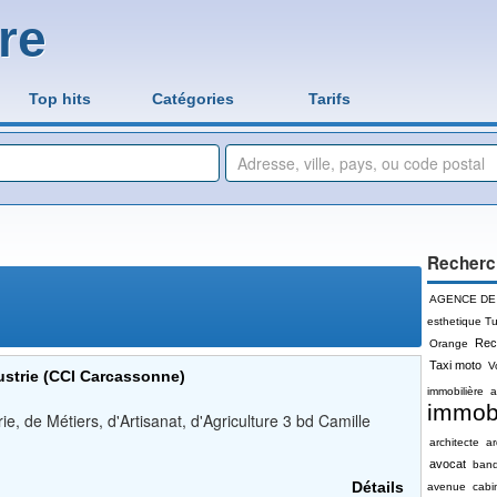
re
Top hits
Catégories
Tarifs
Recherc
AGENCE DE
esthetique Tu
Rec
Orange
Taxi moto
V
strie (CCI Carcassonne)
immobilière
a
immobi
 de Métiers, d'Artisanat, d'Agriculture 3 bd Camille
architecte
a
avocat
ban
Détails
avenue
cabi