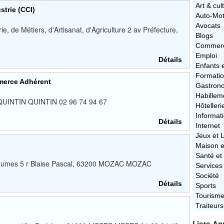
Art & cul
trie (CCI)
Auto-Mo
Avocats
 de Métiers, d'Artisanat, d'Agriculture 2 av Préfecture,
Blogs
Commerc
Emploi
Détails
Enfants 
Formati
merce Adhérent
Gastron
Habillem
 QUINTIN QUINTIN 02 96 74 94 67
Hôtelleri
Informat
Détails
Internet
Jeux et L
Maison e
Santé et
légumes 5 r Blaise Pascal, 63200 MOZAC MOZAC
Services
Société
Détails
Sports
Tourism
Traiteurs