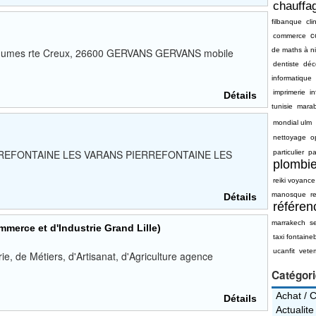
chauffag
filbanque
cli
c
commerce
légumes rte Creux, 26600 GERVANS GERVANS mobile
de maths à n
dentiste
déc
informatique
imprimerie
i
Détails
tunisie
mara
mondial ulm
nettoyage
o
IERREFONTAINE LES VARANS PIERREFONTAINE LES
particulier
pa
plombie
reiki voyance
manosque
re
Détails
référe
marrakech
s
merce et d'Industrie Grand Lille)
taxi fontaine
ucanfit
vete
, de Métiers, d'Artisanat, d'Agriculture agence
Catégor
Achat / 
Détails
Actualite